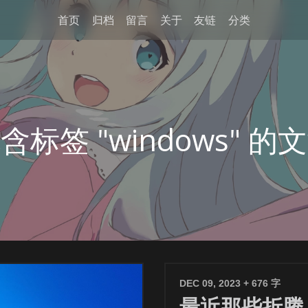
首页
归档
留言
关于
友链
分类
含标签 "windows" 的
DEC 09, 2023
+ 676 字
最近那些折腾